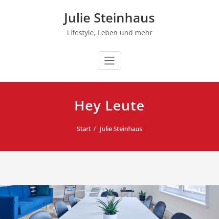
Zum
Julie Steinhaus
Inhalt
springen
Lifestyle, Leben und mehr
Hey Leute
Start
Julie Steinhaus