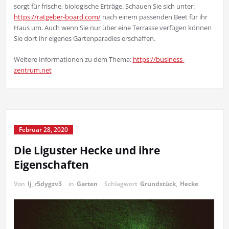
sorgt für frische, biologische Erträge. Schauen Sie sich unter:
https://ratgeber-board.com/
nach einem passenden Beet für ihr
Haus um. Auch wenn Sie nur über eine Terrasse verfügen können
Sie dort ihr eigenes Gartenparadies erschaffen.
Weitere Informationen zu dem Thema:
https://business-
zentrum.net
Februar 28, 2020
Die Liguster Hecke und ihre
Eigenschaften
Von
lj_r5dygzv3
in
Garten
Schlagwort
Grundstück
,
Hecke